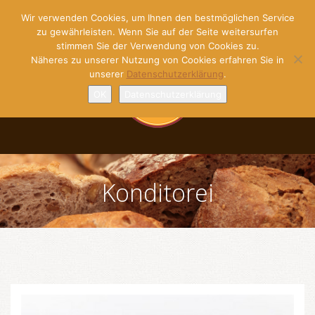
Wir verwenden Cookies, um Ihnen den bestmöglichen Service
zu gewährleisten. Wenn Sie auf der Seite weitersurfen
stimmen Sie der Verwendung von Cookies zu.
Näheres zu unserer Nutzung von Cookies erfahren Sie in
unserer
Datenschutzerklärung
.
OK
Datenschutzerklärung
Konditorei