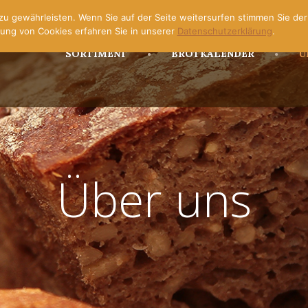
u gewährleisten. Wenn Sie auf der Seite weitersurfen stimmen Sie de
ung von Cookies erfahren Sie in unserer
Datenschutzerklärung
.
SORTIMENT
BROTKALENDER
Ü
Über uns