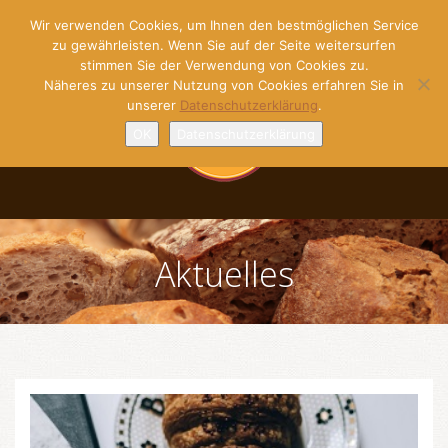
Wir verwenden Cookies, um Ihnen den bestmöglichen Service
zu gewährleisten. Wenn Sie auf der Seite weitersurfen
stimmen Sie der Verwendung von Cookies zu.
Näheres zu unserer Nutzung von Cookies erfahren Sie in
unserer
Datenschutzerklärung
.
OK
Datenschutzerklärung
Aktuelles