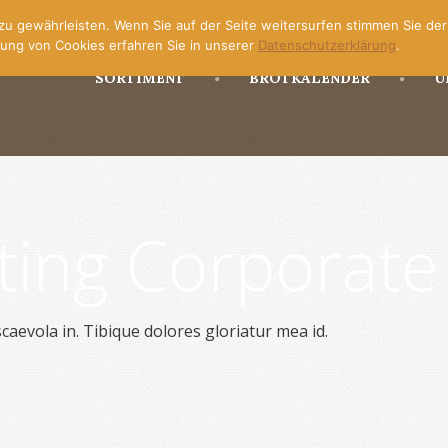
u gewährleisten. Wenn Sie auf der Seite weitersurfen stimmen Sie de
ung von Cookies erfahren Sie in unserer
Datenschutzerklärung
.
SORTIMENT
BROTKALENDER
Ü
ting Corporate
caevola in. Tibique dolores gloriatur mea id.