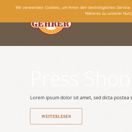
Wir verwenden Cookies, um Ihnen den bestmöglichen Service z
Näheres zu unserer Nutz
Press Shoo
Lorem ipsum dolor sit amet, sed dicta postea s
WEITERLESEN