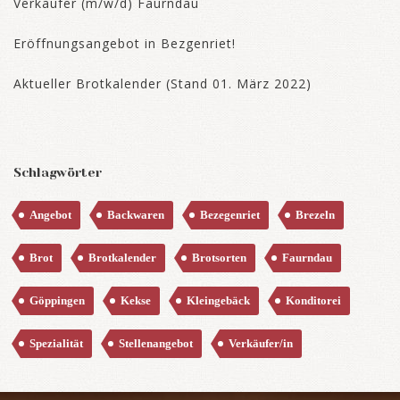
Verkäufer (m/w/d) Faurndau
Eröffnungsangebot in Bezgenriet!
Aktueller Brotkalender (Stand 01. März 2022)
Schlagwörter
Angebot
Backwaren
Bezegenriet
Brezeln
Brot
Brotkalender
Brotsorten
Faurndau
Göppingen
Kekse
Kleingebäck
Konditorei
Spezialität
Stellenangebot
Verkäufer/in